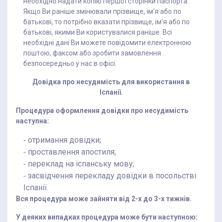
необхідно надати копію першої сторінки паспорта.
Якщо Ви раніше змінювали прізвище, ім'я або по
батькові, то потрібно вказати прізвище, ім'я або по
батькові, якими Ви користувалися раніше. Всі
необхідні дані Ви можете повідомити електронною
поштою, факсом або зробити замовлення
безпосередньо у нас в офісі.
Довідка про несудимість для використання в
Іспанії.
Процедура оформлення довідки про несудимість
наступна:
⁃ отримання довідки;
⁃ проставлення апостиля;
⁃ переклад на іспанську мову;
⁃ засвідчення перекладу довідки в посольстві
Іспанії.
Вся процедура може зайняти від 2-х до 3-х тижнів.
У деяких випадках процедура може бути наступною: